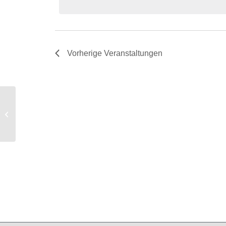
Vorherige
Veranstaltungen
Ernst-Bloch-Zentrum Walzmühlstraße
63 Ludwigshafen