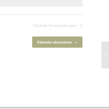
Nächste
Veranstaltungen
Kalender abonnieren
Ko
Lu