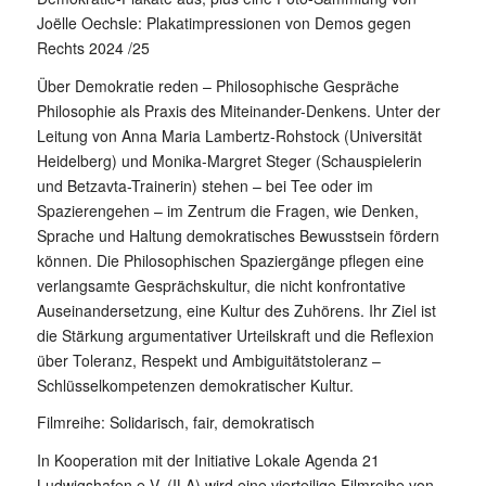
Joëlle Oechsle: Plakatimpressionen von Demos gegen
Rechts 2024 /25
Über Demokratie reden – Philosophische Gespräche
Philosophie als Praxis des Miteinander-Denkens. Unter der
Leitung von Anna Maria Lambertz-Rohstock (Universität
Heidelberg) und Monika-Margret Steger (Schauspielerin
und Betzavta-Trainerin) stehen – bei Tee oder im
Spazierengehen – im Zentrum die Fragen, wie Denken,
Sprache und Haltung demokratisches Bewusstsein fördern
können. Die Philosophischen Spaziergänge pflegen eine
verlangsamte Gesprächskultur, die nicht konfrontative
Auseinandersetzung, eine Kultur des Zuhörens. Ihr Ziel ist
die Stärkung argumentativer Urteilskraft und die Reflexion
über Toleranz, Respekt und Ambiguitätstoleranz –
Schlüsselkompetenzen demokratischer Kultur.
Filmreihe: Solidarisch, fair, demokratisch
In Kooperation mit der Initiative Lokale Agenda 21
Ludwigshafen e.V. (ILA) wird eine vierteilige Filmreihe von