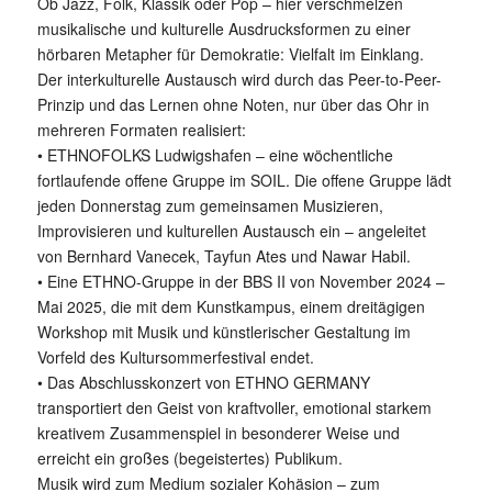
Ob Jazz, Folk, Klassik oder Pop – hier verschmelzen
musikalische und kulturelle Ausdrucksformen zu einer
hörbaren Metapher für Demokratie: Vielfalt im Einklang.
Der interkulturelle Austausch wird durch das Peer-to-Peer-
Prinzip und das Lernen ohne Noten, nur über das Ohr in
mehreren Formaten realisiert:
• ETHNOFOLKS Ludwigshafen – eine wöchentliche
fortlaufende offene Gruppe im SOIL. Die offene Gruppe lädt
jeden Donnerstag zum gemeinsamen Musizieren,
Improvisieren und kulturellen Austausch ein – angeleitet
von Bernhard Vanecek, Tayfun Ates und Nawar Habil.
• Eine ETHNO-Gruppe in der BBS II von November 2024 –
Mai 2025, die mit dem Kunstkampus, einem dreitägigen
Workshop mit Musik und künstlerischer Gestaltung im
Vorfeld des Kultursommerfestival endet.
• Das Abschlusskonzert von ETHNO GERMANY
transportiert den Geist von kraftvoller, emotional starkem
kreativem Zusammenspiel in besonderer Weise und
erreicht ein großes (begeistertes) Publikum.
Musik wird zum Medium sozialer Kohäsion – zum