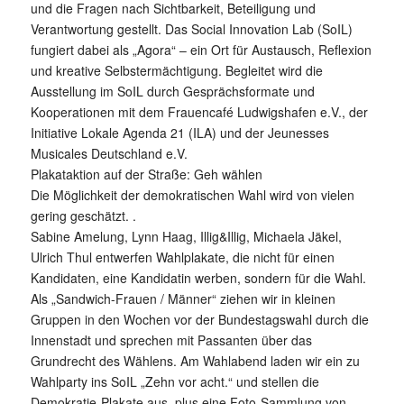
und die Fragen nach Sichtbarkeit, Beteiligung und
Verantwortung gestellt. Das Social Innovation Lab (SoIL)
fungiert dabei als „Agora“ – ein Ort für Austausch, Reflexion
und kreative Selbstermächtigung. Begleitet wird die
Ausstellung im SoIL durch Gesprächsformate und
Kooperationen mit dem Frauencafé Ludwigshafen e.V., der
Initiative Lokale Agenda 21 (ILA) und der Jeunesses
Musicales Deutschland e.V.
Plakataktion auf der Straße: Geh wählen
Die Möglichkeit der demokratischen Wahl wird von vielen
gering geschätzt. .
Sabine Amelung, Lynn Haag, Illig&Illig, Michaela Jäkel,
Ulrich Thul entwerfen Wahlplakate, die nicht für einen
Kandidaten, eine Kandidatin werben, sondern für die Wahl.
Als „Sandwich-Frauen / Männer“ ziehen wir in kleinen
Gruppen in den Wochen vor der Bundestagswahl durch die
Innenstadt und sprechen mit Passanten über das
Grundrecht des Wählens. Am Wahlabend laden wir ein zu
Wahlparty ins SoIL „Zehn vor acht.“ und stellen die
Demokratie-Plakate aus, plus eine Foto-Sammlung von