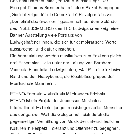
Das Fest umrahmt eine „Bauzaun-Ausstellung“. Der
Fotograf Thomas Brenner hat mit einer Plakat-Kampagne
„Gesicht zeigen für die Demokratie“ Einzelportraits von
„Demokratiebefürwortern“ gesammelt, auf dem Gelände
des INSELSOMMERS / des TFC Ludwigshafen zeigt eine
Banner-Ausstellung viele Portraits von
Ludwigshafener:innen, die sich für demokratische Werte
aussprechen und dafür einstehen.
Die Veranstaltung werden musikalisch zum Fest von gleich
drei Ensembles – alle unter der Leitung von Bernhard
Vanecek: Ethnofolks Ludwigshafen, E4JOY – eine inklusive
Band und den Heavybones, die Blechbläsergruppe der
Musikschule Mannheim.
ETHNO-Formate – Musik als Miteinander-Erlebnis
ETHNO ist ein Projekt der Jeunesses Musicales
International. Es bietet jungen musikbegeisterten Menschen
aus der ganzen Welt die Gelegenheit, sich durch die
gegenseitiger Vermittlung von Musik der unterschiedlichen
Kulturen in Respekt, Toleranz und Offenheit zu begegnen.