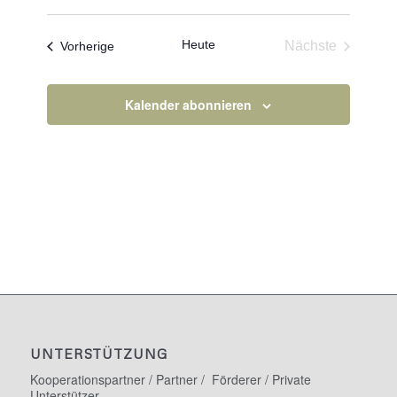
Datum
wählen.
Heute
Veranstaltungen
Nächste
Vorherige
Veranstaltun
Kalender abonnieren
UNTERSTÜTZUNG
Kooperationspartner / Partner / Förderer / Private
Unterstützer