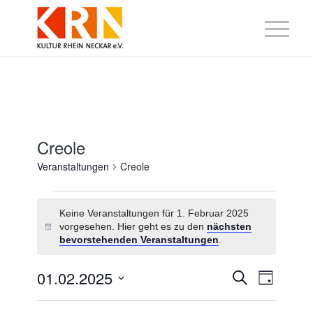
Creole
Veranstaltungen
Creole
Veranstaltungen
für
Keine Veranstaltungen für 1. Februar 2025
1.
vorgesehen. Hier geht es zu den
nächsten
Hinweis
Februar
bevorstehenden Veranstaltungen
.
2025
Veranstaltung
Veranst
01.02.2025
Suche
Tag
Suche
Ansicht
Datum
und
Navigat
wählen.
Ansichten,