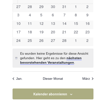
von
Navigation
Veranstaltungen
0
0
0
0
0
0
0
27
28
29
30
31
1
2
Veranstaltungen
Veranstaltungen
Veranstaltungen
Veranstaltungen
Veranstaltungen
Veranstaltungen
Veranstalt
0
0
0
0
0
0
0
3
4
5
6
7
8
9
Veranstaltungen
Veranstaltungen
Veranstaltungen
Veranstaltungen
Veranstaltungen
Veranstaltungen
Veranstalt
0
0
0
0
0
0
0
10
11
12
13
14
15
16
Veranstaltungen
Veranstaltungen
Veranstaltungen
Veranstaltungen
Veranstaltungen
Veranstaltungen
Veranstaltu
0
0
0
0
0
0
0
17
18
19
20
21
22
23
Veranstaltungen
Veranstaltungen
Veranstaltungen
Veranstaltungen
Veranstaltungen
Veranstaltungen
Veranstaltu
0
0
0
0
0
0
0
24
25
26
27
28
1
2
Veranstaltungen
Veranstaltungen
Veranstaltungen
Veranstaltungen
Veranstaltungen
Veranstaltungen
Veranstalt
Es wurden keine Ergebnisse für diese Ansicht
gefunden. Hier geht es zu den
nächsten
Hinweis
bevorstehenden Veranstaltungen
.
Jan.
Dieser Monat
März
Kalender abonnieren