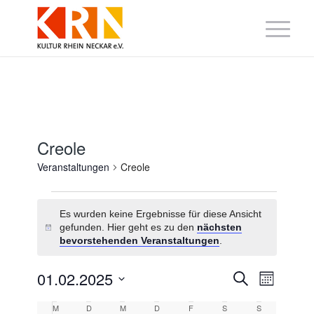
Creole
Veranstaltungen
Creole
Veranstaltungen
Es wurden keine Ergebnisse für diese Ansicht
gefunden. Hier geht es zu den
nächsten
Hinweis
bevorstehenden Veranstaltungen
.
Veranstaltung
Veranst
01.02.2025
Suche
Monat
Suche
Ansicht
Datum
und
Navigat
Kalender
wählen.
M
Montag
D
Dienstag
M
Mittwoch
D
Donnerstag
F
Freitag
S
Samstag
S
Sonntag
Ansichten,