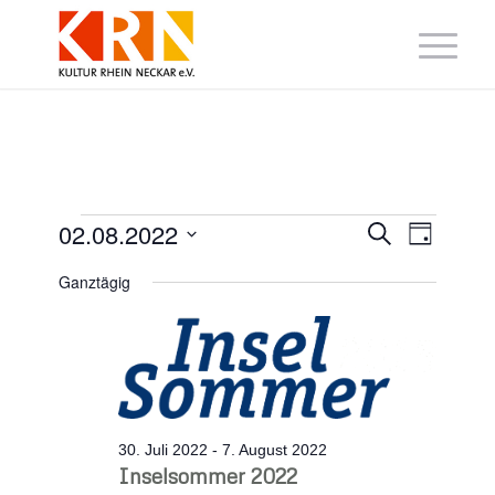
Veranstaltungen
Veranstaltung
Veranst
02.08.2022
Suche
Tag
Suche
Ansicht
Datum
für
und
Navigat
wählen.
Ganztägig
Ansichten,
2.
Navigation
August
2022
30. Juli 2022
-
7. August 2022
Inselsommer 2022