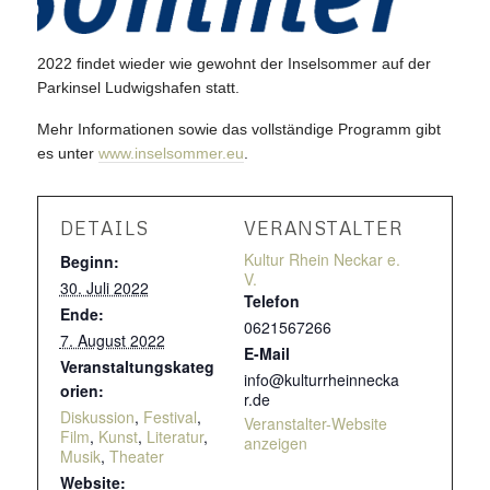
2022 findet wieder wie gewohnt der Inselsommer auf der
Parkinsel Ludwigshafen statt.
Mehr Informationen sowie das vollständige Programm gibt
es unter
www.inselsommer.eu
.
DETAILS
VERANSTALTER
Kultur Rhein Neckar e.
Beginn:
V.
30. Juli 2022
Telefon
Ende:
0621567266
7. August 2022
E-Mail
Veranstaltungskateg
info@kulturrheinnecka
orien:
r.de
Diskussion
,
Festival
,
Veranstalter-Website
Film
,
Kunst
,
Literatur
,
anzeigen
Musik
,
Theater
Website: