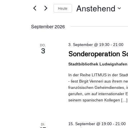
nach
Anstehend
Veranstaltungen
Heute
Schlüsselwort.
Datum
wählen.
September 2026
3. September @ 19:30
-
21:00
DO.
3
Sonderoperation So
Stadtbibliothek Ludwigshafen
In der Reihe LITMUS in der Stad
- liest Birgit Venneri aus ihrem 
französischen Geheimdienstes, i
gerufen, um auf internationaler
seinem spanischen Kollegen […]
15. September @ 19:00
-
21:00
DI.