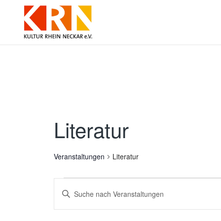
Literatur
Veranstaltungen
Literatur
Veranstaltungen
Veranstaltungen
Bitte
Suche
Schlüsselwort
und
eingeben.
Ansichten,
Suche
Navigation