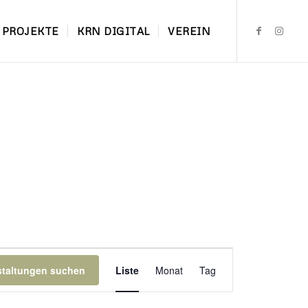
PROJEKTE
KRN DIGITAL
VEREIN
Veranstaltung
Ansichten-
staltungen suchen
Liste
Monat
Tag
Navigation