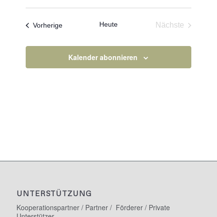
Datum
wählen.
Heute
Veranstaltungen
Nächste
Vorherige
Veranstaltun
Kalender abonnieren
UNTERSTÜTZUNG
Kooperationspartner / Partner / Förderer / Private
Unterstützer