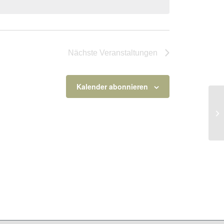
Nächste
Veranstaltungen
Kalender abonnieren
H7