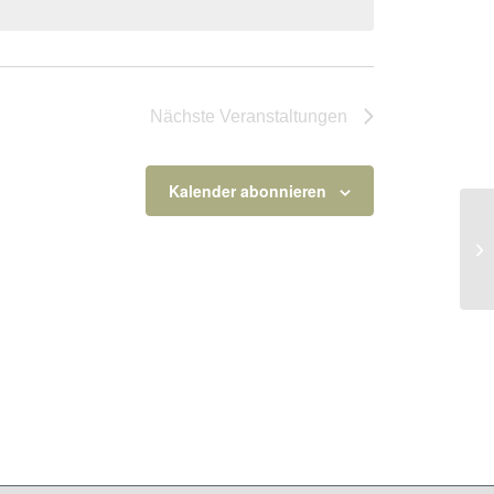
Nächste
Veranstaltungen
Kalender abonnieren
Ba
10