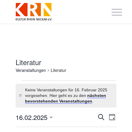
Literatur
Veranstaltungen
Literatur
Veranstaltungen
für
Keine Veranstaltungen für 16. Februar 2025
16.
vorgesehen. Hier geht es zu den
nächsten
Hinweis
Februar
bevorstehenden Veranstaltungen
.
2025
Veranstaltung
Veranst
16.02.2025
Suche
Tag
Suche
Ansicht
Datum
und
Navigat
wählen.
Ansichten,