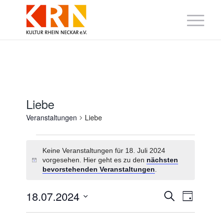
Liebe
Veranstaltungen
Liebe
Veranstaltungen
für
Keine Veranstaltungen für 18. Juli 2024
18.
vorgesehen. Hier geht es zu den
nächsten
Hinweis
Juli
bevorstehenden Veranstaltungen
.
2024
Veranstaltung
Veranst
18.07.2024
Suche
Tag
Suche
Ansicht
Datum
und
Navigat
wählen.
Ansichten,