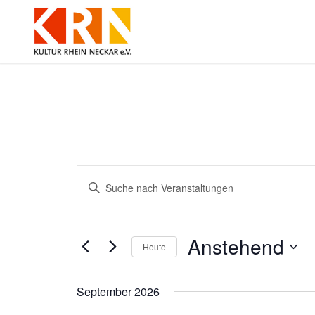
Veranstaltungen
Veranstaltungen
Bitte
Suche
Schlüsselwort
und
eingeben.
Ansichten,
Suche
Navigation
nach
Anstehend
Veranstaltungen
Heute
Schlüsselwort.
Datum
wählen.
September 2026