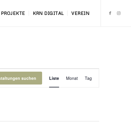
PROJEKTE
KRN DIGITAL
VEREIN
Veranstaltung
Ansichten-
staltungen suchen
Liste
Monat
Tag
Navigation