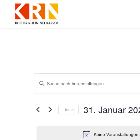
Veranstaltungen
Veranstaltungen
Bitte
Suche
Schlüsselwort
für
und
eingeben.
Ansichten,
Suche
31.
Navigation
nach
31. Januar 20
Veranstaltungen
Heute
Januar
Schlüsselwort.
Datum
2025
wählen.
Keine Veranstaltungen 