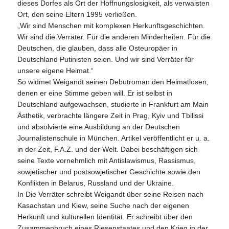
dieses Dorfes als Ort der Hoffnungslosigkeit, als verwaisten
Ort, den seine Eltern 1995 verließen.
„Wir sind Menschen mit komplexen Herkunftsgeschichten.
Wir sind die Verräter. Für die anderen Minderheiten. Für die
Deutschen, die glauben, dass alle Osteuropäer in
Deutschland Putinisten seien. Und wir sind Verräter für
unsere eigene Heimat.“
So widmet Weigandt seinen Debutroman den Heimatlosen,
denen er eine Stimme geben will. Er ist selbst in
Deutschland aufgewachsen, studierte in Frankfurt am Main
Ästhetik, verbrachte längere Zeit in Prag, Kyiv und Tbilissi
und absolvierte eine Ausbildung an der Deutschen
Journalistenschule in München. Artikel veröffentlicht er u. a.
in der Zeit, F.A.Z. und der Welt. Dabei beschäftigen sich
seine Texte vornehmlich mit Antislawismus, Rassismus,
sowjetischer und postsowjetischer Geschichte sowie den
Konflikten in Belarus, Russland und der Ukraine.
In Die Verräter schreibt Weigandt über seine Reisen nach
Kasachstan und Kiew, seine Suche nach der eigenen
Herkunft und kulturellen Identität. Er schreibt über den
Zusammenbruch eines Riesenstaates und den Krieg in der