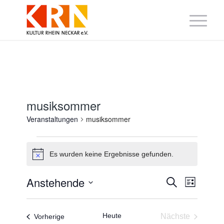
musiksommer
Veranstaltungen
musiksommer
Veranstaltungen
Es wurden keine Ergebnisse gefunden.
Hinweis
Veranstaltung
Veranst
Anstehende
Suche
Liste
Suche
Ansicht
Datum
und
Navigat
wählen.
Ansichten,
Navigation
Heute
Veranstaltungen
Nächste
Vorherige