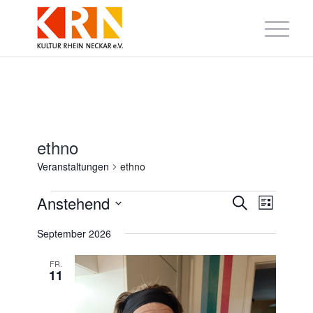
ethno
Veranstaltungen
ethno
Veranstaltungen
Veranstaltung
Veranst
Anstehend
Suche
Liste
Suche
Ansicht
Datum
und
Navigat
wählen.
September 2026
Ansichten,
Navigation
FR.
11