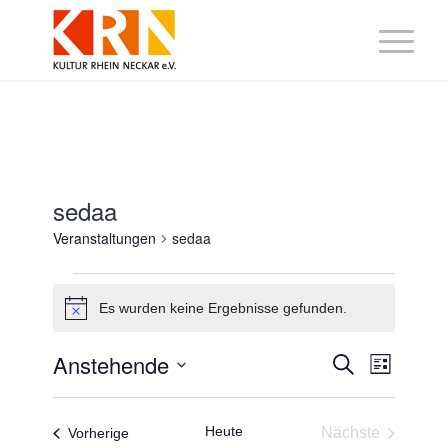
sedaa
Veranstaltungen
sedaa
Veranstaltungen
Es wurden keine Ergebnisse gefunden.
Hinweis
Veranstaltung
Veranst
Anstehende
Suche
Liste
Suche
Ansicht
Datum
und
Navigat
wählen.
Ansichten,
Navigation
Heute
Veranstaltungen
Nächste
Vorherige