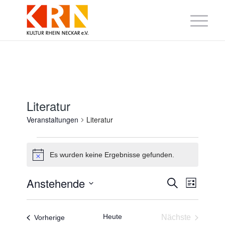
Literatur
Veranstaltungen
Literatur
Veranstaltungen
Es wurden keine Ergebnisse gefunden.
Hinweis
Veranstaltung
Veranst
Anstehende
Suche
Liste
Suche
Ansicht
Datum
und
Navigat
wählen.
Ansichten,
Navigation
Heute
Veranstaltungen
Nächste
Vorherige