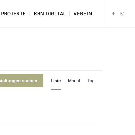
PROJEKTE
KRN DIGITAL
VEREIN
Veranstaltung
Ansichten-
staltungen suchen
Liste
Monat
Tag
Navigation