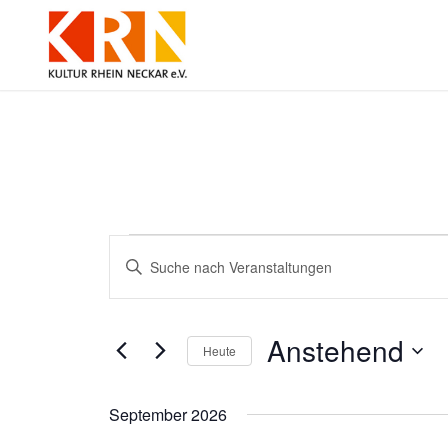
Veranstaltungen
Veranstaltungen
Bitte
Suche
Schlüsselwort
und
eingeben.
Ansichten,
Suche
Navigation
nach
Anstehend
Veranstaltungen
Heute
Schlüsselwort.
Datum
wählen.
September 2026