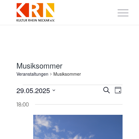
Musiksommer
Veranstaltungen
Musiksommer
Veranstaltungen
Veranstaltung
Veranst
29.05.2025
Suche
für
Tag
Suche
Ansicht
Datum
29.
und
Navigat
wählen.
Mai
18:00
Ansichten,
2025
Navigation