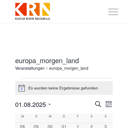
europa_morgen_land
Veranstaltungen
europa_morgen_land
Veranstaltungen
Es wurden keine Ergebnisse gefunden.
Hinweis
Veranstaltung
Veranst
01.08.2025
Suche
Monat
Suche
Ansicht
Datum
und
Navigat
Kalender
wählen.
M
Montag
D
Dienstag
M
Mittwoch
D
Donnerstag
F
Freitag
S
Samstag
S
Sonntag
Ansichten,
von
Navigation
Veranstaltungen
0
0
0
0
0
0
0
28
29
30
31
1
2
3