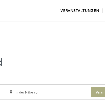
VERANSTALTUNGEN
d
Standort
Veran
eingeben.
Suche
nach