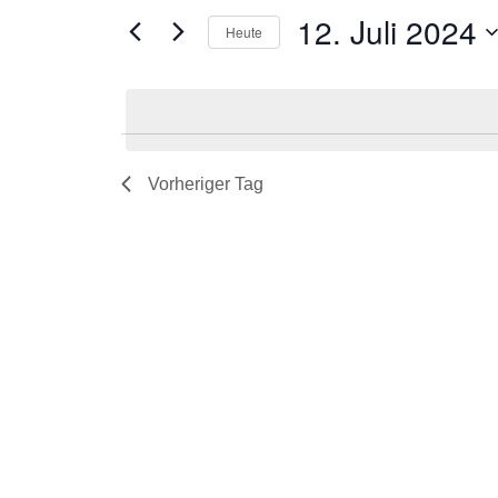
nach
12. Juli 2024
Veranstaltungen
Heute
Schlüsselwort.
Datum
wählen.
Vorheriger Tag